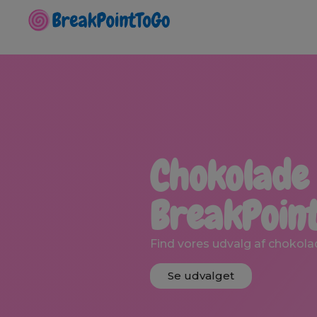
Chokolade
BreakPoin
Find vores udvalg af chokol
Se udvalget