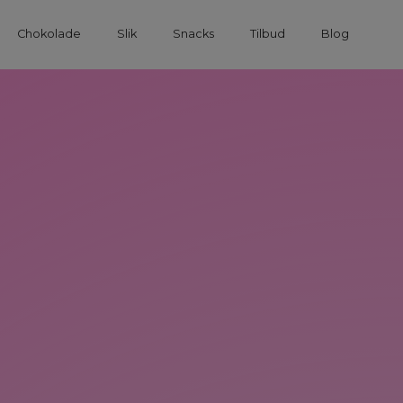
Chokolade
Slik
Snacks
Tilbud
Blog