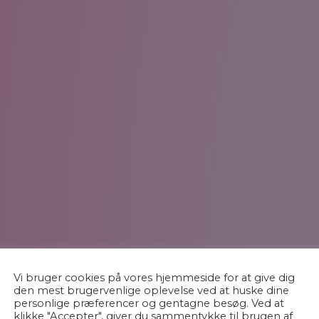
Vi bruger cookies på vores hjemmeside for at give dig
den mest brugervenlige oplevelse ved at huske dine
personlige præferencer og gentagne besøg. Ved at
klikke "Accepter", giver du sammentykke til brugen af