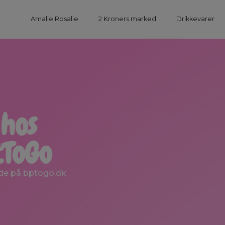
Amalie Rosalie
2 Kroners marked
Drikkevarer
 hos
tToGo
ade på bptogo.dk