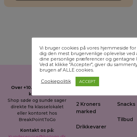
Vi bruger cookies på vores hjemmeside for 
dig den mest brugervenlige oplevelse ved 
dine personlige præferencer og gentagne 
Ved at klikke "Accepter", giver du sammenty
brugen af ALLE cookies.
Cookiepolitik
ACCEPT
Over +10.000 betjente
Om os
Slik
kunder
Shop søde og sunde sager
2 Kroners
Snacks
direkte fra klasselokalet
marked
eller kontoret hos
Tilbud
BreakPointToGo
Drikkevarer
Kontakt os på:
Kundeservice@bptogo.dk